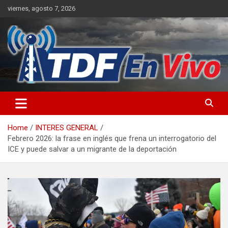
Skip
viernes, agosto 7, 2026
to
content
sitio web de noticias
Home
INTERES GENERAL
Febrero 2026: la frase en inglés que frena un interrogatorio del
ICE y puede salvar a un migrante de la deportación