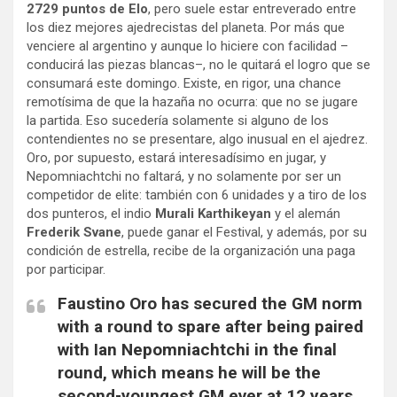
2729 puntos de Elo
, pero suele estar entreverado entre
los diez mejores ajedrecistas del planeta. Por más que
venciere al argentino y aunque lo hiciere con facilidad –
conducirá las piezas blancas–, no le quitará el logro que se
consumará este domingo. Existe, en rigor, una chance
remotísima de que la hazaña no ocurra: que no se jugare
la partida. Eso sucedería solamente si alguno de los
contendientes no se presentare, algo inusual en el ajedrez.
Oro, por supuesto, estará interesadísimo en jugar, y
Nepomniachtchi no faltará, y no solamente por ser un
competidor de elite: también con 6 unidades y a tiro de los
dos punteros, el indio
Murali Karthikeyan
y el alemán
Frederik Svane
, puede ganar el Festival, y además, por su
condición de estrella, recibe de la organización una paga
por participar.
Faustino Oro has secured the GM norm
with a round to spare after being paired
with Ian Nepomniachtchi in the final
round, which means he will be the
second-youngest GM ever at 12 years,