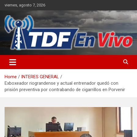
Skip
viernes, agosto 7, 2026
to
content
sitio web de noticias
Home
INTERES GENERAL
Exboxeador riograndense y actual entrenador quedó con
prisión preventiva por contrabando de cigarrillos en Porvenir