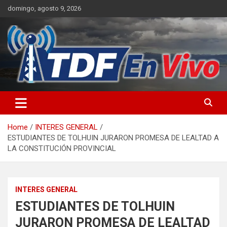
Skip
domingo, agosto 9, 2026
to
content
sitio web de noticias
Home
INTERES GENERAL
ESTUDIANTES DE TOLHUIN JURARON PROMESA DE LEALTAD A
LA CONSTITUCIÓN PROVINCIAL
INTERES GENERAL
ESTUDIANTES DE TOLHUIN
JURARON PROMESA DE LEALTAD