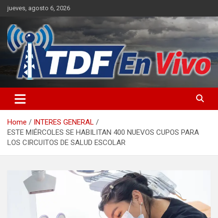
Skip
jueves, agosto 6, 2026
to
content
sitio web de noticias
Home
INTERES GENERAL
ESTE MIÉRCOLES SE HABILITAN 400 NUEVOS CUPOS PARA
LOS CIRCUITOS DE SALUD ESCOLAR