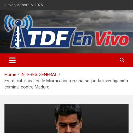
Skip
jueves, agosto 6, 2026
to
content
sitio web de noticias
Home
INTERES GENERAL
Es oficial: fiscales de Miami abrieron una segunda investigación
criminal contra Maduro