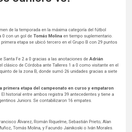
amen de la temporada en la máxima categoría del fútbol
 a 0 con un gol de
Tomás Molina
en tiempo suplementario.
a primera etapa se ubicó tercero en el Grupo B con 29 puntos
n de Santa Fe 2 a 0 gracias a las anotaciones de
Adrián
l clásico de Córdoba ante Talleres 1 a 0 como visitante en el
quinto de la zona B, donde sumó 26 unidades gracias a siete
la primera etapa del campeonato en curso y empataron
l historial entre ambos registra 39 antecedentes y tiene a
entinos Juniors. Se contabilizaron 16 empates.
rancisco Álvarez, Román Riquelme, Sebastián Prieto; Alan
Muñoz, Tomás Molina, y Facundo Jainikoski o Iván Morales.