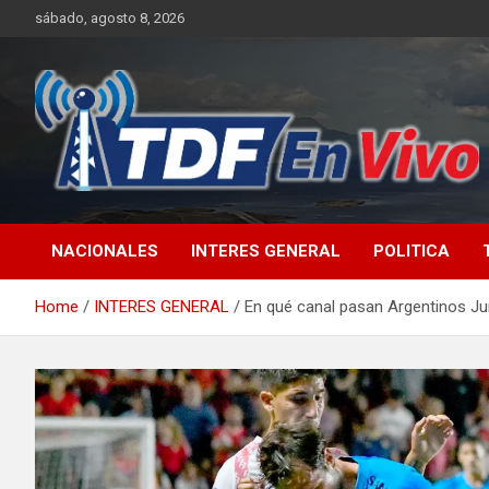
Skip
sábado, agosto 8, 2026
to
content
sitio web de noticias
NACIONALES
INTERES GENERAL
POLITICA
Home
INTERES GENERAL
En qué canal pasan Argentinos Jun