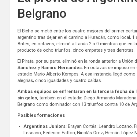
Belgrano
El Bicho se metió entre los cuatro mejores del primer cert
argentino tras dejar en el camino a Huracán, como local, 1
Antes, en octavos, eliminó a Lanús 2 a 0 mientras que en l
producto de ocho triunfos, cinco empates y tres derrotas.
El Pirata, por su parte, eliminó en la ronda anterior a Unió
Sánchez
y
Ramiro Hernandes.
En octavos se impuso en e
estadio Mario Alberto Kempes. A esa instancia llegó como 
alegrías, cinco igualdades y cuatro caídas.
Ambos equipos se enfrentaron en la tercera fecha de 
sin goles,
también en el estadio Diego Armando Maradona. E
Belgrano como dominador con 13 triunfos contra 10 de Arg
Posibles formaciones
Argentinos Juniors:
Brayan Cortés; Leandro Lozano, F
Lescano, Federico Fattori, Nicolás Oroz; Hernán López 