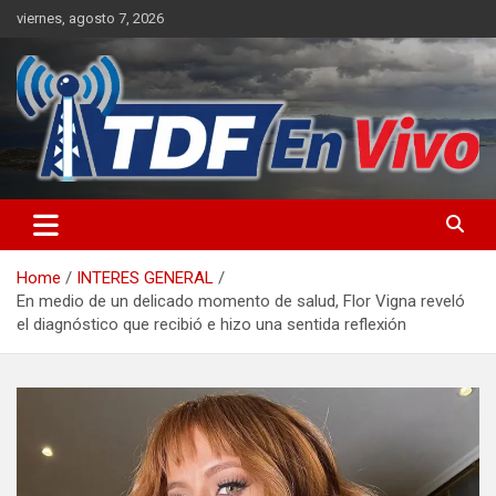
Skip
viernes, agosto 7, 2026
to
content
sitio web de noticias
Home
INTERES GENERAL
En medio de un delicado momento de salud, Flor Vigna reveló
el diagnóstico que recibió e hizo una sentida reflexión