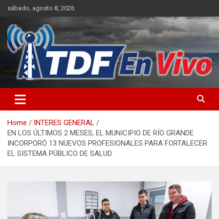
Skip
sábado, agosto 8, 2026
to
content
sitio web de noticias
Home
INTERES GENERAL
EN LOS ÚLTIMOS 2 MESES, EL MUNICIPIO DE RÍO GRANDE
INCORPORÓ 13 NUEVOS PROFESIONALES PARA FORTALECER
EL SISTEMA PÚBLICO DE SALUD