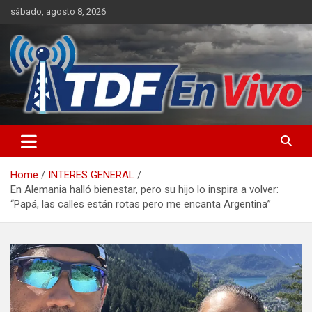
Skip
sábado, agosto 8, 2026
to
content
sitio web de noticias
Home
INTERES GENERAL
En Alemania halló bienestar, pero su hijo lo inspira a volver:
“Papá, las calles están rotas pero me encanta Argentina”