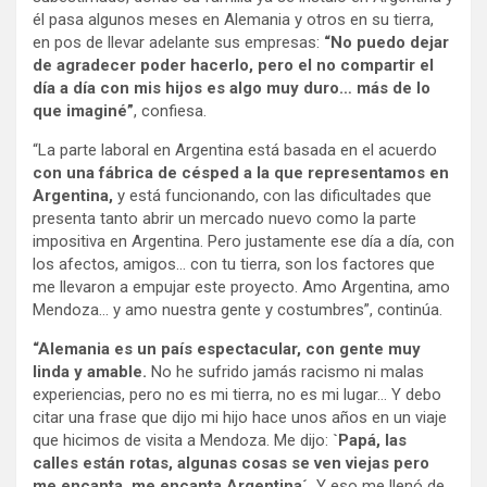
él pasa algunos meses en Alemania y otros en su tierra,
en pos de llevar adelante sus empresas:
“No puedo dejar
de agradecer poder hacerlo, pero el no compartir el
día a día con mis hijos es algo muy duro… más de lo
que imaginé”
, confiesa.
“La parte laboral en Argentina está basada en el acuerdo
con una fábrica de césped a la que representamos en
Argentina,
y está funcionando, con las dificultades que
presenta tanto abrir un mercado nuevo como la parte
impositiva en Argentina. Pero justamente ese día a día, con
los afectos, amigos… con tu tierra, son los factores que
me llevaron a empujar este proyecto. Amo Argentina, amo
Mendoza… y amo nuestra gente y costumbres”, continúa.
“Alemania es un país espectacular, con gente muy
linda y amable.
No he sufrido jamás racismo ni malas
experiencias, pero no es mi tierra, no es mi lugar… Y debo
citar una frase que dijo mi hijo hace unos años en un viaje
que hicimos de visita a Mendoza. Me dijo:
`Papá, las
calles están rotas, algunas cosas se ven viejas pero
me encanta, me encanta Argentina´.
Y eso me llenó de