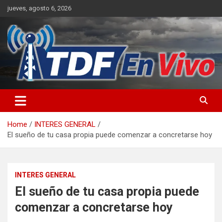
Skip
jueves, agosto 6, 2026
to
content
sitio web de noticias
Home
INTERES GENERAL
El sueño de tu casa propia puede comenzar a concretarse hoy
INTERES GENERAL
El sueño de tu casa propia puede
comenzar a concretarse hoy