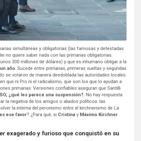
arias simultáneas y obligatorias (las famosas y detestadas
ilei no quiere saber nada con las primarias obligatorias.
(unos 300 millones de dólares) y que es inhumano obligar a la
 un año
. Sucede entre primarias, primeras vueltas y segundas
ando se votaron de manera desdoblada las autoridades locales
 en que ni Pro ni el radicalismo, que son los que lo ayudan a
iones primarias. Versiones confiables aseguran que Santilli
PASO, ¿qué les parece una suspensión?.
No hay respuesta
ar la negativa de los amigos o aliados políticos: las
olver la interna del peronismo entre el kirchnerismo de La
es ese favor
? ¿Para qué, si
Cristina
y
Máximo Kirchner
er
exagerado y furioso que conquistó en su