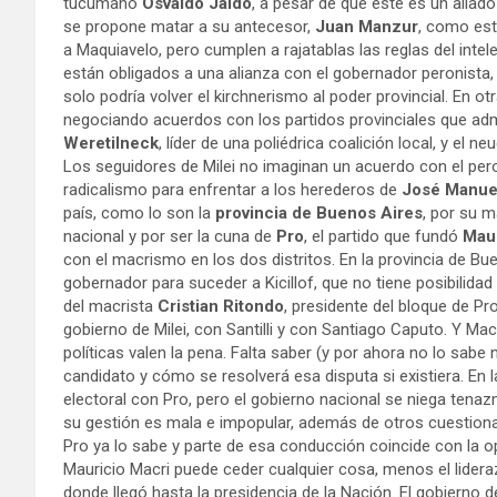
tucumano
Osvaldo Jaldo
, a pesar de que este es un aliad
se propone matar a su antecesor,
Juan Manzur
, como es
a Maquiavelo, pero cumplen a rajatablas las reglas del intel
están obligados a una alianza con el gobernador peronista,
solo podría volver el kirchnerismo al poder provincial. En ot
negociando acuerdos con los partidos provinciales que admi
Weretilneck
, líder de una poliédrica coalición local, y el ne
Los seguidores de Milei no imaginan un acuerdo con el pe
radicalismo para enfrentar a los herederos de
José Manuel
país, como lo son la
provincia de Buenos Aires
, por su m
nacional y por ser la cuna de
Pro
, el partido que fundó
Maur
con el macrismo en los dos distritos. En la provincia de B
gobernador para suceder a Kicillof, que no tiene posibilidad
del macrista
Cristian Ritondo
, presidente del bloque de Pr
gobierno de Milei, con Santilli y con Santiago Caputo. Y Ma
políticas valen la pena. Falta saber (y por ahora no lo sabe 
candidato y cómo se resolverá esa disputa si existiera. En
electoral con Pro, pero el gobierno nacional se niega tena
su gestión es mala e impopular, además de otros cuestiona
Pro ya lo sabe y parte de esa conducción coincide con la o
Mauricio Macri puede ceder cualquier cosa, menos el lideraz
donde llegó hasta la presidencia de la Nación. El gobierno de