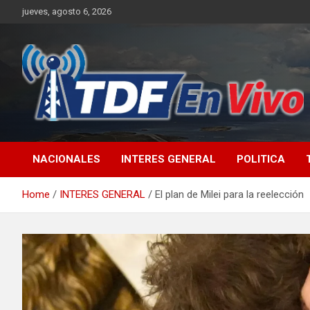
Skip
jueves, agosto 6, 2026
to
content
sitio web de noticias
NACIONALES
INTERES GENERAL
POLITICA
Home
INTERES GENERAL
El plan de Milei para la reelección