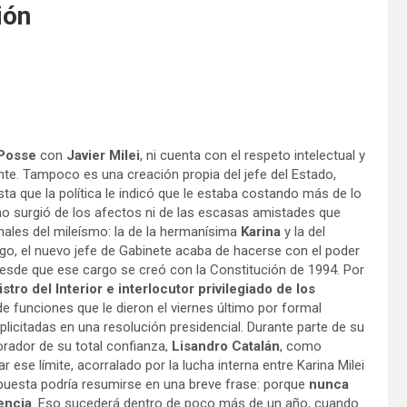
ión
 Posse
con
Javier Milei
, ni cuenta con el respeto intelectual y
nte. Tampoco es una creación propia del jefe del Estado,
sta que la política le indicó que le estaba costando más de lo
ca, no surgió de los afectos ni de las escasas amistades que
nales del mileísmo: la de la hermanísima
Karina
y la del
go, el nuevo jefe de Gabinete acaba de hacerse con el poder
 desde que ese cargo se creó con la Constitución de 1994. Por
tro del Interior e interlocutor privilegiado de los
de funciones que le dieron el viernes último por formal
licitadas en una resolución presidencial. Durante parte de su
rador de su total confianza,
Lisandro Catalán
, como
r ese límite, acorralado por la lucha interna entre Karina Milei
espuesta podría resumirse en una breve frase: porque
nunca
encia
. Eso sucederá dentro de poco más de un año, cuando