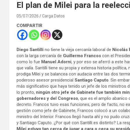
El plan de Milei para la reelecc
05/07/2026
Carga Datos
COMPARTIR
Diego Santilli
no tiene la vieja cercanía laboral de
Nicolás
con la larga cercanía de
Guillermo Francos
con el Preside
como lo fue
Manuel Adorni
, y por eso se aferró a este ha
que valía. Santilli tiene su propia y extensa historia políti
prodiga Milei y se balancea con audacia entre las dos termi
poderoso asesor presidencial
Santiago Caputo
. Sin embar
más significativo que haya tenido un jefe de los ministros
lo pronto,
ningún otro jefe de Gabinete fue también minis
gobernadores y del Congreso
, que es el amplio abanico 
decreto. Francos tuvo esas funciones, pero de facto, no exp
gestión como jefe de Gabinete, Francos colocó a un colabo
ministro del Interior. Francos llegó hasta ahí y no pudo cruza
y Santiago Caputo. ¿Por qué con Santilli es distinto? La r
Milei estuvo tan cerca de jugar a cara o ceca su presid