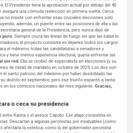
ica. El Presidente tiene la aprobación actual por debajo del 40
le asegura una cómoda reelección en primera vuelta. Cerca
ya no insiste con enfrentar esas cruciales elecciones solo
truyendo, además, un puente entre las posiciones de ella y las
 secretaria general de la Presidencia, pero nunca dejó de
o puro
. Siempre cruza las líneas de fuego sin que las balas lo
rnadores; el proyecto consistía en dejarles todos los cargos
para el mileísmo todas las candidaturas a senadores y
ca y tiene menos experiencia electoral, quería enfrentar las
l sin red
. Ella se recibió de especialista en elecciones (y su
ones de mitad de mandato en octubre de 2025. Los dos son
n el santo patrono del mileísmo por haber desdoblado las
 su distrito en septiembre, pero ese triunfo espantó a tanta
os en los comicios nacionales del mes siguiente.
Gracias,
cara o ceca su presidencia
 entre Karina y el asesor Caputo. Ese atajo consistiría en
cias. Descartan a algunas peronistas por insalvables (como
es afectaría la estética, como la del gobernador peronista