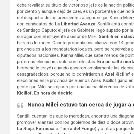
deba revalidar su título de victorioso jefe de la nación polít
por ciento y aunque dejó de caer, es un porcentaje que no 
del despacho de los presidentes aseguran que Karina Milei 
con candidatos de
La Libertad Avanza
. Santilli está cons
de Santiago Caputo; el jefe de Gabinete llegó aupado por la
dialogar con el influyente asesor de Milei.
Santilli en estad
hieran o lo rocen. Caputo proponía una alianza con 14 gobe
provinciales a los mandatarios locales, pero se reservaba 
diputados nacionales. Karina Milei, que sabe menos de políti
próximas elecciones solo con mileístas.
Era un salto morta
hermano le creyó) cuando ganaron ampliamente las elecci
desagradecidos, porque no lo convirtieron a
Axel Kicillof
e
elecciones en la provincia de Buenos Aires. Kicillof ganó en
gente que Milei se impuso por una buena diferencia de vot
Kicillof. Es hora de decirlo
.
Nunca Milei estuvo tan cerca de jugar a 
Santilli, cuentan los que lo merodean, encontró una diagonal
promover alianzas con los gobiernos de diez o doce provin
La Rioja
,
Formosa
o
Tierra del Fuego
) y a otras porque l