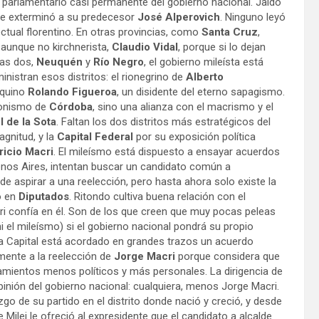
o parlamentario casi permanente del gobierno nacional. Jaldo
te exterminó a su predecesor
José Alperovich
. Ninguno leyó
ectual florentino. En otras provincias, como
Santa Cruz
,
 aunque no kirchnerista,
Claudio Vidal
, porque si lo dejan
ras dos,
Neuquén
y
Río Negro
, el gobierno mileísta está
nistran esos distritos: el rionegrino de
Alberto
uquino
Rolando Figueroa
, un disidente del eterno sapagismo.
ronismo de
Córdoba
, sino una alianza con el macrismo y el
 de la Sota
. Faltan los dos distritos más estratégicos del
agnitud, y la
Capital Federal
por su exposición política
icio Macri
. El mileísmo está dispuesto a ensayar acuerdos
uenos Aires, intentan buscar un candidato común a
 de aspirar a una reelección, pero hasta ahora solo existe la
o en
Diputados
. Ritondo cultiva buena relación con el
cri confía en él. Son de los que creen que muy pocas peleas
ni el mileísmo) si el gobierno nacional pondrá su propio
 la Capital está acordado en grandes trazos un acuerdo
zmente a la reelección de
Jorge Macri
porque considera que
mientos menos políticos y más personales. La dirigencia de
pinión del gobierno nacional: cualquiera, menos Jorge Macri.
go de su partido en el distrito donde nació y creció, y desde
 Milei le ofreció al expresidente que el candidato a alcalde