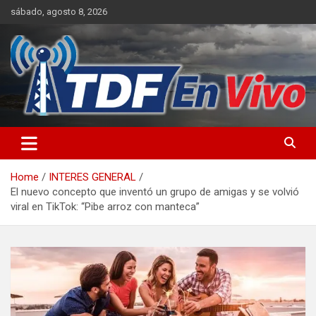
Skip
sábado, agosto 8, 2026
to
content
sitio web de noticias
Home
INTERES GENERAL
El nuevo concepto que inventó un grupo de amigas y se volvió
viral en TikTok: “Pibe arroz con manteca”