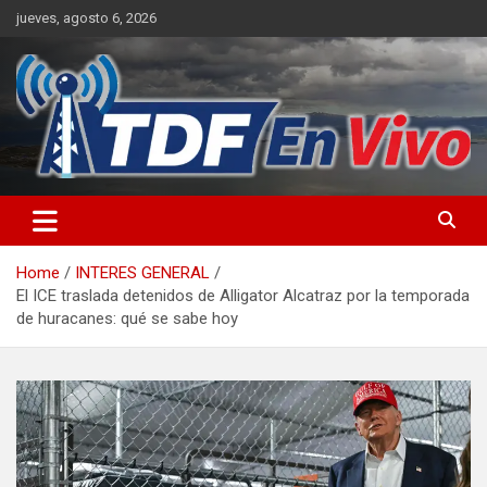
Skip
jueves, agosto 6, 2026
to
content
sitio web de noticias
Home
INTERES GENERAL
El ICE traslada detenidos de Alligator Alcatraz por la temporada
de huracanes: qué se sabe hoy