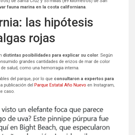
tros) de Santa Cruz y 55 millas (89 kilómetros) de San
var fauna marina en la costa californiana
.
rnia: las hipótesis
algas rojas
on
distintas posibilidades para explicar su color
. Según
consumido grandes cantidades de erizos de mar de color
 de salud, como una hemorragia interna.
bles del parque, por lo que
consultaron a expertos para
na publicación del
Parque Estatal Año Nuevo
en Instagram,
te caso.