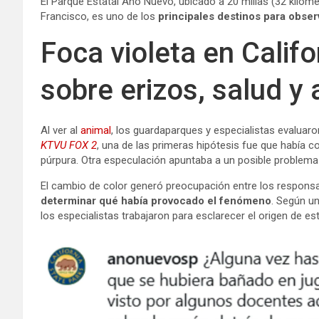
El Parque Estatal Año Nuevo, ubicado a 20 millas (32 kilóme
Francisco, es uno de los
principales destinos para obser
Foca violeta en Califo
sobre erizos, salud y 
Al ver al
animal
, los guardaparques y especialistas evaluar
KTVU FOX 2
, una de las primeras hipótesis fue que había 
púrpura. Otra especulación apuntaba a un posible problema
El cambio de color generó preocupación entre los responsa
determinar qué había provocado el fenómeno
. Según u
los especialistas trabajaron para esclarecer el origen de es