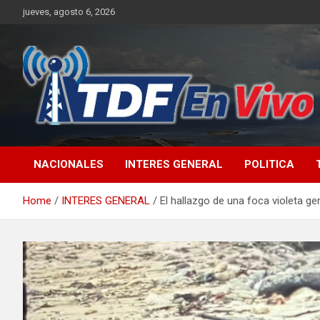
Skip
jueves, agosto 6, 2026
to
content
sitio web de noticias
NACIONALES
INTERES GENERAL
POLITICA
Home
INTERES GENERAL
El hallazgo de una foca violeta ge