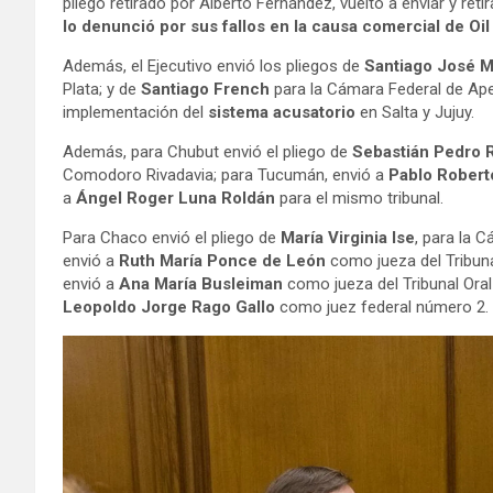
pliego retirado por Alberto Fernández, vuelto a enviar y ret
lo denunció por sus fallos en la causa comercial de Oi
Además, el Ejecutivo envió los pliegos de
Santiago José M
Plata; y de
Santiago French
para la Cámara Federal de Ape
implementación del
sistema acusatorio
en Salta y Jujuy.
Además, para Chubut envió el pliego de
Sebastián Pedro 
Comodoro Rivadavia; para Tucumán, envió a
Pablo Robert
a
Ángel Roger Luna Roldán
para el mismo tribunal.
Para Chaco envió el pliego de
María Virginia Ise
, para la 
envió a
Ruth María Ponce de León
como jueza del Tribuna
envió a
Ana María Busleiman
como jueza del Tribunal Oral
Leopoldo Jorge Rago Gallo
como juez federal número 2.