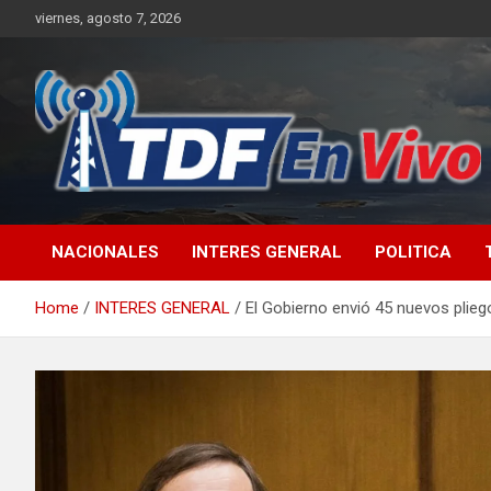
Skip
viernes, agosto 7, 2026
to
content
sitio web de noticias
NACIONALES
INTERES GENERAL
POLITICA
Home
INTERES GENERAL
El Gobierno envió 45 nuevos plieg