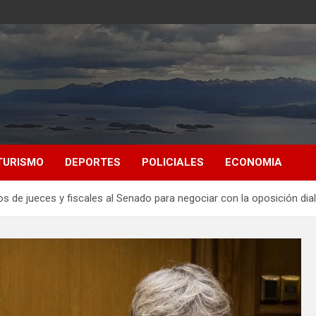
TURISMO
DEPORTES
POLICIALES
ECONOMIA
os de jueces y fiscales al Senado para negociar con la oposición dia