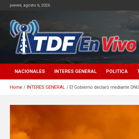
Skip
jueves, agosto 6, 2026
to
content
sitio web de noticias
NACIONALES
INTERES GENERAL
POLITICA
Home
INTERES GENERAL
El Gobierno declaró mediante DNU