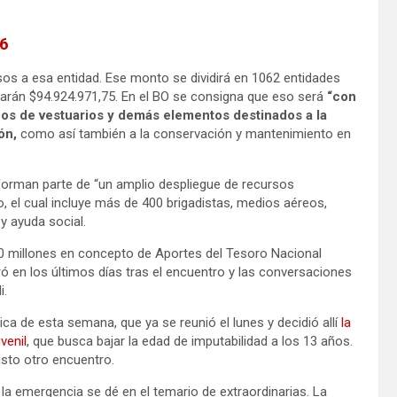
26
sos a esa entidad. Ese monto se dividirá en 1062 entidades
legarán $94.924.971,75. En el BO se consigna que eso será
“con
pos de vestuarios y demás elementos destinados a la
ión,
como así también a la conservación y mantenimiento en
forman parte de “un amplio despliegue de recursos
io, el cual incluye más de 400 brigadistas, medios aéreos,
 y ayuda social.
00 millones en concepto de Aportes del Tesoro Nacional
ró en los últimos días tras el encuentro y las conversaciones
i.
ica de esta semana, que ya se reunió el lunes y decidió allí
la
venil
, que busca bajar la edad de imputabilidad a los 13 años.
isto otro encuentro.
la emergencia se dé en el temario de extraordinarias. La