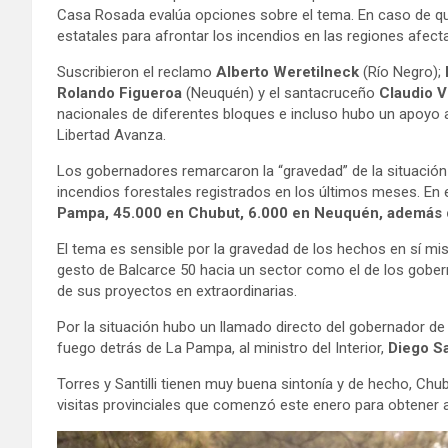
Casa Rosada evalúa opciones sobre el tema. En caso de qu
estatales para afrontar los incendios en las regiones afect
Suscribieron el reclamo
Alberto Weretilneck
(Río Negro);
Rolando Figueroa
(Neuquén) y el santacruceño
Claudio V
nacionales de diferentes bloques e incluso hubo un apoyo a
Libertad Avanza.
Los gobernadores remarcaron la “gravedad” de la situación 
incendios forestales registrados en los últimos meses. En
Pampa, 45.000 en Chubut, 6.000 en Neuquén, además d
El tema es sensible por la gravedad de los hechos en sí mis
gesto de Balcarce 50 hacia un sector como el de los gobern
de sus proyectos en extraordinarias.
Por la situación hubo un llamado directo del gobernador de
fuego detrás de La Pampa, al ministro del Interior,
Diego San
Torres y Santilli tienen muy buena sintonía y de hecho, Chubu
visitas provinciales que comenzó este enero para obtener a