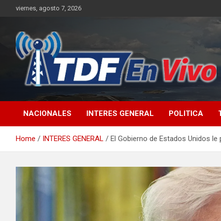
Skip
viernes, agosto 7, 2026
to
content
sitio web de noticias
NACIONALES
INTERES GENERAL
POLITICA
Home
INTERES GENERAL
El Gobierno de Estados Unidos le p