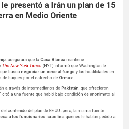
le presentó a Irán un plan de 15
uerra en Medio Oriente
ump
, asegurara que la
Casa Blanca
mantiene
io
The New York Times
(NYT) informó que Washington le
 que busca
negociar un cese al fuego
y las hostilidades en
ito de buques por el estrecho de
Ormuz
.
án a través de intermediarios de
Pakistán
, que ofrecieron
T citó a una fuente que habló bajo condición de anonimato al
el contenido del plan de EE.UU., pero, la misma fuente
sa a los funcionarios israelíes
, quienes le habían pedido a