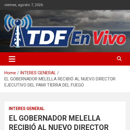
Skip
viernes, agosto 7, 2026
to
content
sitio web de noticias
Home
INTERES GENERAL
EL GOBERNADOR MELELLA RECIBIÓ AL NUEVO DIRECTOR
EJECUTIVO DEL PAMI TIERRA DEL FUEGO
INTERES GENERAL
EL GOBERNADOR MELELLA
RECIBIÓ AL NUEVO DIRECTOR