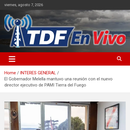
Skip
viernes, agosto 7, 2026
to
content
sitio web de noticias
Home
INTERES GENERAL
El Gobernador Melella mantuvo una reunión con el nuevo
director ejecutivo de PAMI Tierra del Fuego