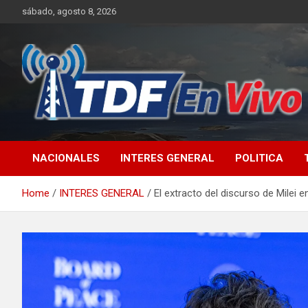
Skip
sábado, agosto 8, 2026
to
content
sitio web de noticias
NACIONALES
INTERES GENERAL
POLITICA
Home
INTERES GENERAL
El extracto del discurso de Milei 