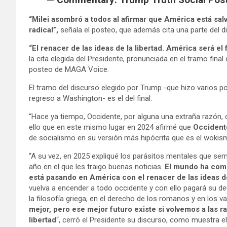
“Milei asombró a todos al afirmar que América está sa
radical”,
señala el posteo, que además cita una parte del di
“El renacer de las ideas de la libertad. América será e
la cita elegida del Presidente, pronunciada en el tramo fina
posteo de MAGA Voice.
El tramo del discurso elegido por Trump -que hizo varios p
regreso a Washington- es el del final.
“Hace ya tiempo, Occidente, por alguna una extraña razón, c
ello que en este mismo lugar en 2024 afirmé que
Occidente
de socialismo en su versión más hipócrita que es el wokismo”
“A su vez, en 2025 expliqué los parásitos mentales que sem
año en el que les traigo buenas noticias.
El mundo ha come
está pasando en América con el renacer de las ideas de
vuelva a encender a todo occidente y con ello pagará su de
la filosofía griega, en el derecho de los romanos y en los v
mejor, pero ese mejor futuro existe si volvemos a las ra
libertad
“, cerró el Presidente su discurso, como muestra e