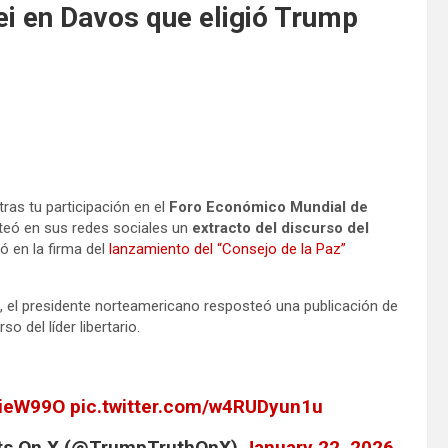
lei en Davos que eligió Trump
as tu participación en el
Foro Económico Mundial de
eó en sus redes sociales un
extracto del discurso del
ó en la firma del
lanzamiento del “Consejo de la Paz”
, el presidente norteamericano resposteó una publicación de
so del líder libertario.
QieW99O
pic.twitter.com/w4RUDyun1u
sts On X (@TrumpTruthOnX)
January 22, 2026