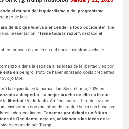
lvando al mundo del izquierdismo y del progresismo
scurso de Milei.
l faro de luz que vuelva a encender a todo occidente”
, fue
l de su presentación.
“Tiene toda la razón”
, destacó el
osteos consecutivos en su red social mientras vuela de
omenzó a darle la espalda a las ideas de la libertad y es por
 está en peligro
, fruto de haber abrazado dosis crecientes
, dijo Milei.
bró la izquierda en la humanidad. Sin embargo, 2026 es el
nzado a despertar. La mejor prueba de ello es lo que
 la libertad
. Por lo tanto, América será el faro de luz que
uda civilizatoria con muestras de gratitud hacia sus bases en
alores judeo-cristianos.
Tenemos por delante un futuro
íces de Occidente, esto es, volviendo a las ideas de la
l video posteado por Trump.