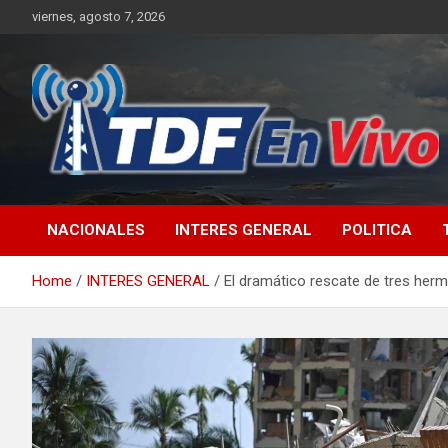
Skip
viernes, agosto 7, 2026
to
content
sitio web de noticias
NACIONALES
INTERES GENERAL
POLITICA
Home
INTERES GENERAL
El dramático rescate de tres her