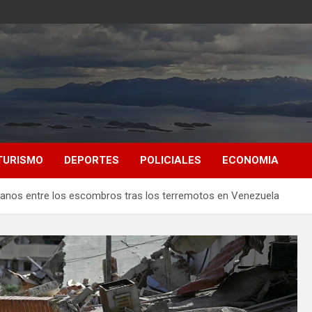
TURISMO
DEPORTES
POLICIALES
ECONOMIA
manos entre los escombros tras los terremotos en Venezuela