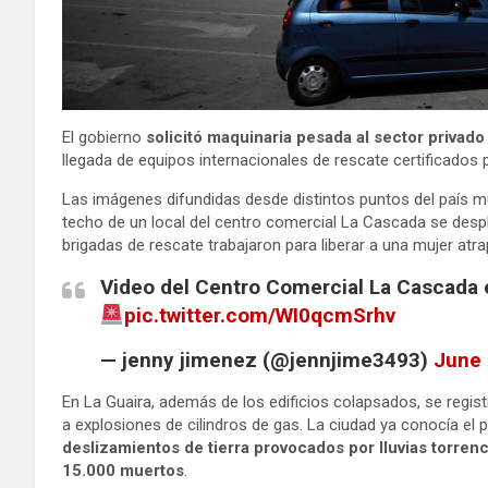
El gobierno
solicitó maquinaria pesada al sector priva
llegada de equipos internacionales de rescate certificados
Las imágenes difundidas desde distintos puntos del país mu
techo de un local del centro comercial La Cascada se desp
brigadas de rescate trabajaron para liberar a una mujer atra
Video del Centro Comercial La Cascada 
pic.twitter.com/WI0qcmSrhv
— jenny jimenez (@jennjime3493)
June 
En La Guaira, además de los edificios colapsados, se regist
a explosiones de cilindros de gas. La ciudad ya conocía el 
deslizamientos de tierra provocados por lluvias torren
15.000 muertos
.