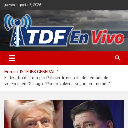
Skip
jueves, agosto 6, 2026
to
content
sitio web de noticias
Home
INTERES GENERAL
El desafío de Trump a Pritzker tras un fin de semana de
violencia en Chicago: “Puedo volverla segura en un mes”