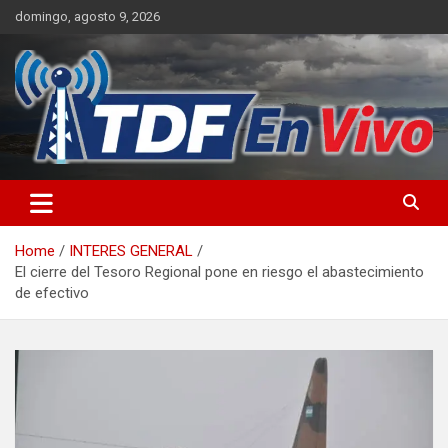
Skip
domingo, agosto 9, 2026
to
content
sitio web de noticias
Home
INTERES GENERAL
El cierre del Tesoro Regional pone en riesgo el abastecimiento
de efectivo