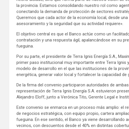
la provincia. Estamos consolidando nuestro rol como agente 
conectando la demanda de protección de sectores estratég
Queremos que cada actor de la economía local, desde una e
asesoramiento y la seguridad que su actividad requiere».
El objetivo central es que el Banco actúe como un facilita
contratación y una respuesta ágil, apalancándose en su pres
fueguina.
Por su parte, el presidente de Terra Ignis Energía S.A., Max
primer paso institucional muy importante entre Terra Ignis
modelo de desarrollo en el que las instituciones de la provi
energética, generar valor local y fortalecer la capacidad d
De la firma del convenio participaron autoridades de amba
representación de Terra Ignis Energía S.A. estuvieron pres
Alejandro Eloff, junto a Verónica Tito, Gerente Legal e Insti
Este convenio se enmarca en un proceso más amplio: el r
de negocios estratégica, con equipo propio, cartera amplia
fueguina. En ese sentido, el Banco ya viene desarrollando 
vecinos, con descuentos desde el 40% en distintas cobert