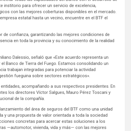
institorio para ofrecer un servicio de excelencia,
icos con las mejores coberturas disponibles en el mercado.
mpresa estatal hasta un vecino, encuentre en el BTF el
dor de confianza, garantizando las mejores condiciones de
encia en toda la provincia y su conocimiento de la realidad
imiliano Dalessio, señaló que «Este acuerdo representa un
 y el Banco de Tierra del Fuego. Estamos consolidando un
ncia trabajan integradas para potenciar la actividad
e gestión fueguina sobre sectores estratégicos».
s entidades, acompañando a sus respectivos presidentes. En
entes los directores Víctor Salgues, Mauro Pérez Toscani y
tucional de la compañía.
elanzamiento del área de seguros del BTF como una unidad
da y una propuesta de valor orientada a toda la sociedad
acciones concretas para acercar estas soluciones a los
uras —automotor, vivienda, vida y más— con las mejores