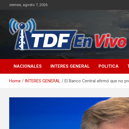
Skip
viernes, agosto 7, 2026
to
content
sitio web de noticias
NACIONALES
INTERES GENERAL
POLITICA
Home
INTERES GENERAL
El Banco Central afirmó que no p