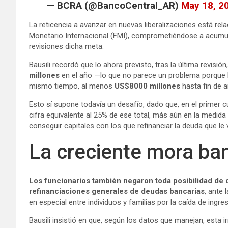
— BCRA (@BancoCentral_AR)
May 18, 2
La reticencia a avanzar en nuevas liberalizaciones está re
Monetario Internacional (FMI), comprometiéndose a acumula
revisiones dicha meta.
Bausili recordó que lo ahora previsto, tras la última revisi
millones
en el año —lo que no parece un problema porque ll
mismo tiempo, al menos
US$8000 millones
hasta fin de a
Esto sí supone todavía un desafío, dado que, en el primer 
cifra equivalente al 25% de ese total, más aún en la medi
conseguir capitales con los que refinanciar la deuda que le
La creciente mora ba
Los funcionarios también negaron toda posibilidad de 
refinanciaciones generales de deudas bancarias
, ante 
en especial entre individuos y familias por la caída de ingre
Bausili insistió en que, según los datos que manejan, esta i