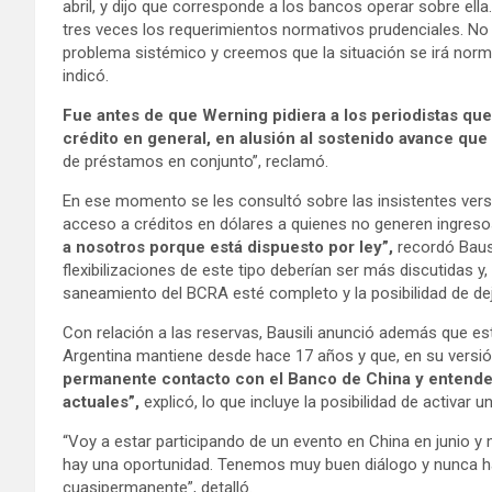
abril, y dijo que corresponde a los bancos operar sobre el
tres veces los requerimientos normativos prudenciales. No
problema sistémico y creemos que la situación se irá norm
indicó.
Fue antes de que Werning pidiera a los periodistas que
crédito en general, en alusión al sostenido avance qu
de préstamos en conjunto”, reclamó.
En ese momento se les consultó sobre las insistentes vers
acceso a créditos en dólares a quienes no generen ingre
a nosotros porque está dispuesto por ley”,
recordó Bausi
flexibilizaciones de este tipo deberían ser más discutidas 
saneamiento del BCRA esté completo y la posibilidad de deja
Con relación a las reservas, Bausili anunció además que e
Argentina mantiene desde hace 17 años y que, en su versió
permanente contacto con el Banco de China y entende
actuales”,
explicó, lo que incluye la posibilidad de activar u
“Voy a estar participando de un evento en China en junio y 
hay una oportunidad. Tenemos muy buen diálogo y nunca h
cuasipermanente”, detalló.