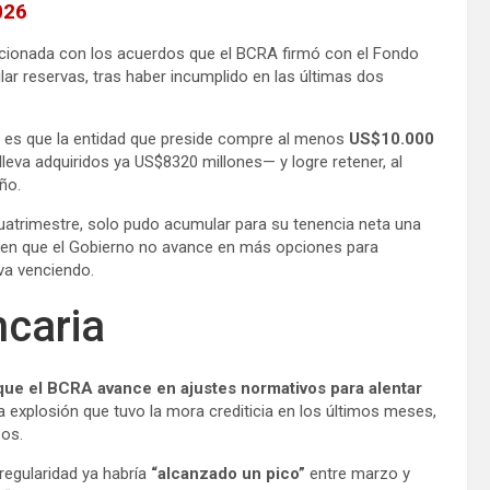
026
lacionada con los acuerdos que el BCRA firmó con el Fondo
r reservas, tras haber incumplido en las últimas dos
ón, es que la entidad que preside compre al menos
US$10.000
eva adquiridos ya US$8320 millones— y logre retener, al
ño.
cuatrimestre, solo pudo acumular para su tenencia neta una
da en que el Gobierno no avance en más opciones para
 va venciendo.
ncaria
que el BCRA avance en ajustes normativos para alentar
la explosión que tuvo la mora crediticia en los últimos meses,
sos.
rregularidad ya habría
“alcanzado un pico”
entre marzo y