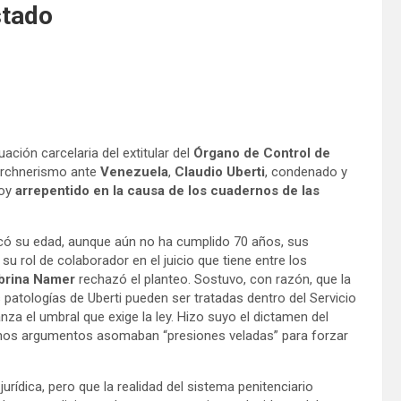
stado
ación carcelaria del extitular del
Órgano de Control de
kirchnerismo ante
Venezuela
,
Claudio Uberti
, condenado y
hoy
arrepentido en la causa de los cuadernos de las
nvocó su edad, aunque aún no ha cumplido 70 años, sus
su rol de colaborador en el juicio que tiene entre los
brina Namer
rechazó el planteo. Sostuvo, con razón, que la
 patologías de Uberti pueden ser tratadas dentro del Servicio
nza el umbral que exige la ley. Hizo suyo el dictamen del
lgunos argumentos asomaban “presiones veladas” para forzar
urídica, pero que la realidad del sistema penitenciario