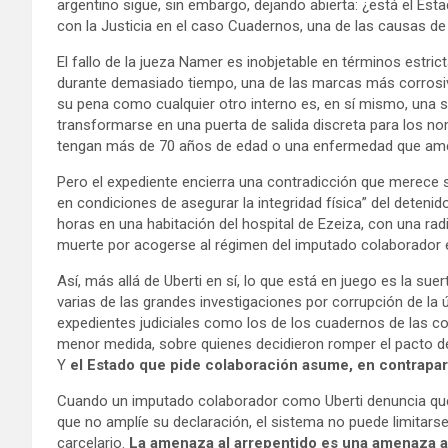
argentino sigue, sin embargo, dejando abierta: ¿está el Es
con la Justicia en el caso Cuadernos, una de las causas d
El fallo de la jueza Namer es inobjetable en términos estric
durante demasiado tiempo, una de las marcas más corrosiv
su pena como cualquier otro interno es, en sí mismo, una se
transformarse en una puerta de salida discreta para los 
tengan más de 70 años de edad o una enfermedad que amer
Pero el expediente encierra una contradicción que merece se
en condiciones de asegurar la integridad física” del deteni
horas en una habitación del hospital de Ezeiza, con una ra
muerte por acogerse al régimen del imputado colaborador 
Así, más allá de Uberti en sí, lo que está en juego es la suer
varias de las grandes investigaciones por corrupción de la 
expedientes judiciales como los de los cuadernos de las co
menor medida, sobre quienes decidieron romper el pacto de s
Y
el Estado que pide colaboración asume, en contrapar
Cuando un imputado colaborador como Uberti denuncia que 
que no amplíe su declaración, el sistema no puede limitarse 
carcelario.
La amenaza al arrepentido es una amenaza a