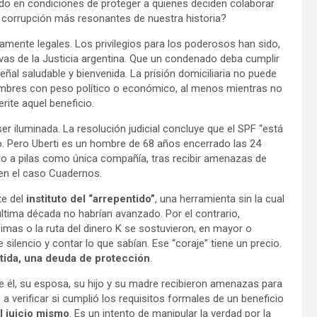
tado en condiciones de proteger a quienes deciden colaborar
e corrupción más resonantes de nuestra historia?
tamente legales. Los privilegios para los poderosos han sido,
as de la Justicia argentina. Que un condenado deba cumplir
ñal saludable y bienvenida. La prisión domiciliaria no puede
nombres con peso político o económico, al menos mientras no
ite aquel beneficio.
r iluminada. La resolución judicial concluye que el SPF “está
do. Pero Uberti es un hombre de 68 años encerrado las 24
dio a pilas como única compañía, tras recibir amenazas de
en el caso Cuadernos.
te del
instituto del “arrepentido”
, una herramienta sin la cual
última década no habrían avanzado. Por el contrario,
imas o la ruta del dinero K se sostuvieron, en mayor o
ilencio y contar lo que sabían. Ese “coraje” tiene un precio.
tida, una deuda de protección
.
él, su esposa, su hijo y su madre recibieron amenazas para
a verificar si cumplió los requisitos formales de un beneficio
l juicio mismo
. Es un intento de manipular la verdad por la