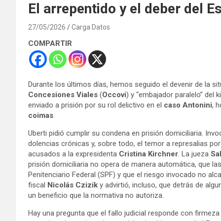
El arrepentido y el deber del E
27/05/2026
Carga Datos
COMPARTIR
Durante los últimos días, hemos seguido el devenir de la situ
Concesiones Viales
(
Occovi
) y “embajador paralelo” del 
enviado a prisión por su rol delictivo en el
caso Antonini
, 
coimas
.
Uberti pidió cumplir su condena en prisión domiciliaria. I
dolencias crónicas y, sobre todo, el temor a represalias por 
acusados a la expresidenta
Cristina Kirchner
. La jueza
Sa
prisión domiciliaria no opera de manera automática, que las
Penitenciario Federal (SPF) y que el riesgo invocado no alca
fiscal
Nicolás Czizik
y advirtió, incluso, que detrás de a
un beneficio que la normativa no autoriza.
Hay una pregunta que el fallo judicial responde con firmeza j