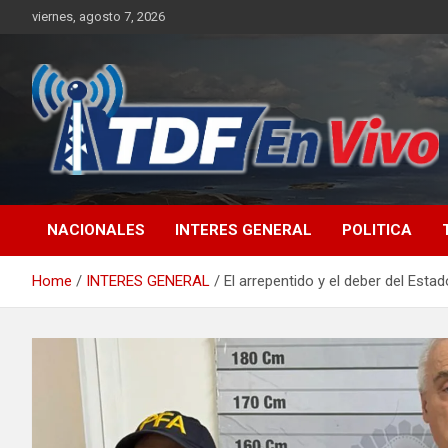
Skip
viernes, agosto 7, 2026
to
content
sitio web de noticias
NACIONALES
INTERES GENERAL
POLITICA
Home
INTERES GENERAL
El arrepentido y el deber del Estad