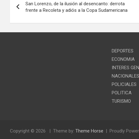
San Lorenzo, de la ilusión al desencanto: derrota
de
frente a Recoleta y adiós a la Copa Sudamericana
entradas
DEPORTES
ECONOMIA
INTERES GE
NACIONALE
POLICIALES
POLITICA
TURISMO
Copyright © 2026
Theme by:
Theme Horse
Proudly Power