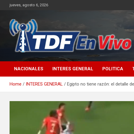
Skip
jueves, agosto 6, 2026
to
content
sitio web de noticias
NACIONALES
INTERES GENERAL
POLITICA
Home
INTERES GENERAL
Egipto no tiene razón: el detalle 