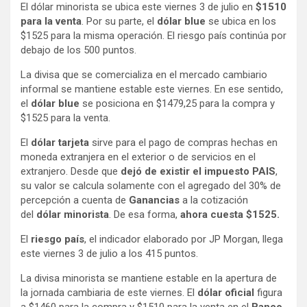
El dólar minorista se ubica este viernes 3 de julio en
$1510
para la venta
. Por su parte, el
dólar blue
se ubica en los
$1525 para la misma operación. El riesgo país continúa por
debajo de los 500 puntos.
La divisa que se comercializa en el mercado cambiario
informal se mantiene estable este viernes. En ese sentido,
el
dólar blue
se posiciona en $1479,25 para la compra y
$1525 para la venta.
El
dólar tarjeta
sirve para el pago de compras hechas en
moneda extranjera en el exterior o de servicios en el
extranjero. Desde que
dejó de existir el impuesto PAIS
,
su valor se calcula solamente con el agregado del 30% de
percepción a cuenta de
Ganancias
a la cotización
del
dólar minorista
. De esa forma,
ahora cuesta $1525.
El
riesgo país
, el indicador elaborado por JP Morgan, llega
este viernes 3 de julio a los 415 puntos.
La divisa minorista se mantiene estable en la apertura de
la jornada cambiaria de este viernes. El
dólar oficial
figura
a $1460 para la compra y $1510 para la venta en el
Banco