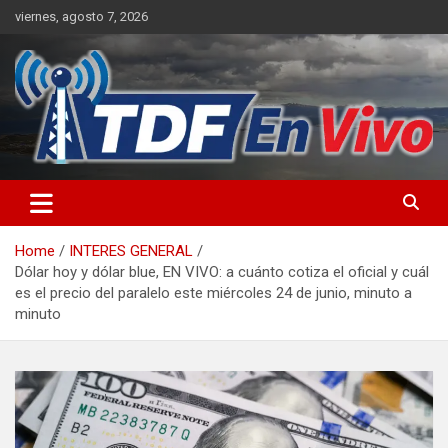
Skip
viernes, agosto 7, 2026
to
content
sitio web de noticias
Home
INTERES GENERAL
Dólar hoy y dólar blue, EN VIVO: a cuánto cotiza el oficial y cuál
es el precio del paralelo este miércoles 24 de junio, minuto a
minuto