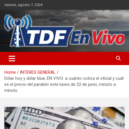
Skip
viernes, agosto 7, 2026
to
content
sitio web de noticias
Home
INTERES GENERAL
Dólar hoy y dólar blue, EN VIVO: a cuánto cotiza el oficial y cuál
es el precio del paralelo este lunes de 22 de junio, minuto a
minuto