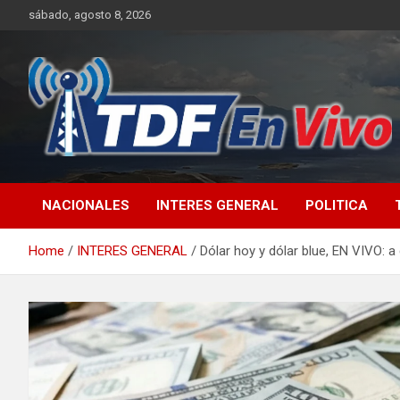
Skip
sábado, agosto 8, 2026
to
content
sitio web de noticias
NACIONALES
INTERES GENERAL
POLITICA
Home
INTERES GENERAL
Dólar hoy y dólar blue, EN VIVO: a 