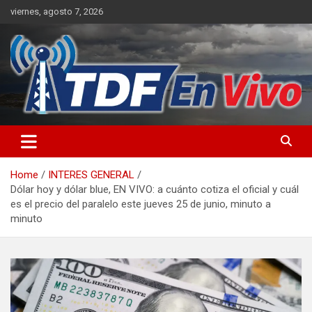
Skip
viernes, agosto 7, 2026
to
content
sitio web de noticias
Home
INTERES GENERAL
Dólar hoy y dólar blue, EN VIVO: a cuánto cotiza el oficial y cuál
es el precio del paralelo este jueves 25 de junio, minuto a
minuto