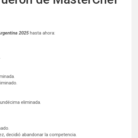
rgentina 2025
hasta ahora:
.
iminada.
liminado.
a undécima eliminada.
nado.
ez, decidió abandonar la competencia.