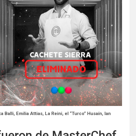
a Balli, Emilia Attias, La Reini, el “Turco” Husaín, Ian
 fueron de MasterChef