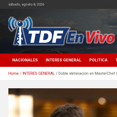
Skip
sábado, agosto 8, 2026
to
content
sitio web de noticias
NACIONALES
INTERES GENERAL
POLITICA
Home
INTERES GENERAL
Doble eliminación en MasterChef 