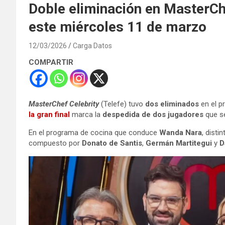
Doble eliminación en MasterChe
este miércoles 11 de marzo
12/03/2026
Carga Datos
COMPARTIR
MasterChef Celebrity
(Telefe) tuvo
dos eliminados
en el p
la gran final
marca la
despedida de
dos jugadores
que se
En el programa de cocina que conduce
Wanda Nara
, dist
compuesto por
Donato de Santis
,
Germán Martitegui
y
D