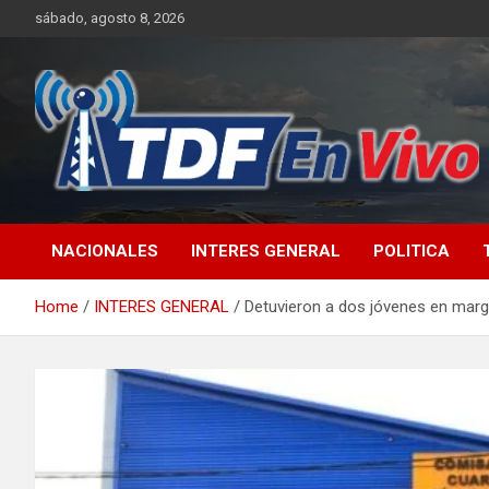
Skip
sábado, agosto 8, 2026
to
content
sitio web de noticias
NACIONALES
INTERES GENERAL
POLITICA
Home
INTERES GENERAL
Detuvieron a dos jóvenes en marg