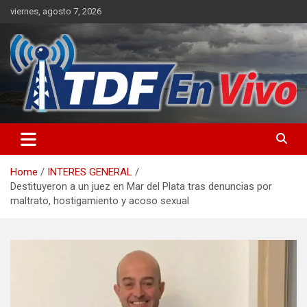
Skip
viernes, agosto 7, 2026
to
content
sitio web de noticias
Home
INTERES GENERAL
Destituyeron a un juez en Mar del Plata tras denuncias por
maltrato, hostigamiento y acoso sexual