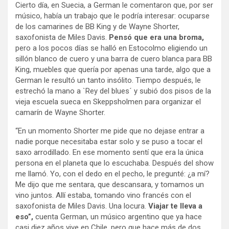
Cierto día, en Suecia, a German le comentaron que, por ser
músico, había un trabajo que le podría interesar: ocuparse
de los camarines de BB King y de Wayne Shorter,
saxofonista de Miles Davis.
Pensó que era una broma,
pero a los pocos días se halló en Estocolmo eligiendo un
sillón blanco de cuero y una barra de cuero blanca para BB
King, muebles que quería por apenas una tarde, algo que a
German le resultó un tanto insólito. Tiempo después, le
estrechó la mano a `Rey del blues´ y subió dos pisos de la
vieja escuela sueca en Skeppsholmen para organizar el
camarín de Wayne Shorter.
“En un momento Shorter me pide que no dejase entrar a
nadie porque necesitaba estar solo y se puso a tocar el
saxo arrodillado. En ese momento sentí que era la única
persona en el planeta que lo escuchaba. Después del show
me llamó. Yo, con el dedo en el pecho, le pregunté: ¿a mí?
Me dijo que me sentara, que descansara, y tomamos un
vino juntos. Allí estaba, tomando vino francés con el
saxofonista de Miles Davis. Una locura.
Viajar te lleva a
eso”,
cuenta German, un músico argentino que ya hace
casi diez años vive en Chile, pero que hace más de dos