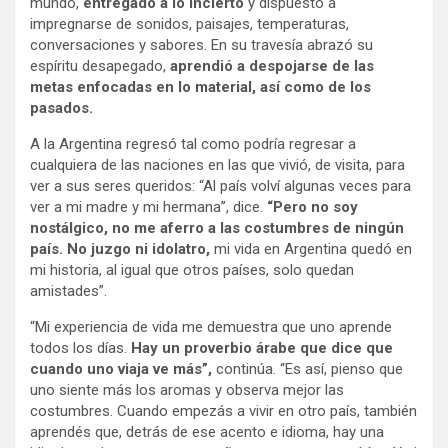
mundo,
entregado a lo incierto
y dispuesto a
impregnarse de sonidos, paisajes, temperaturas,
conversaciones y sabores. En su travesía abrazó su
espíritu desapegado,
aprendió a despojarse de las
metas enfocadas en lo material, así como de los
pasados.
A la Argentina regresó tal como podría regresar a
cualquiera de las naciones en las que vivió, de visita, para
ver a sus seres queridos: “Al país volví algunas veces para
ver a mi madre y mi hermana”, dice.
“Pero no soy
nostálgico, no me aferro a las costumbres de ningún
país. No juzgo ni idolatro,
mi vida en Argentina quedó en
mi historia, al igual que otros países, solo quedan
amistades”.
“Mi experiencia de vida me demuestra que uno aprende
todos los días.
Hay un proverbio árabe que dice que
cuando uno viaja ve más”,
continúa. “Es así, pienso que
uno siente más los aromas y observa mejor las
costumbres. Cuando empezás a vivir en otro país, también
aprendés que, detrás de ese acento e idioma, hay una