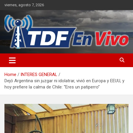
Skip
viernes, agosto 7, 2026
to
content
sitio web de noticias
Home
INTERES GENERAL
Dejó Argentina sin juzgar ni idolatrar, vivió en Europa y EEUU, y
hoy prefiere la calma de Chile: “Eres un patiperro”