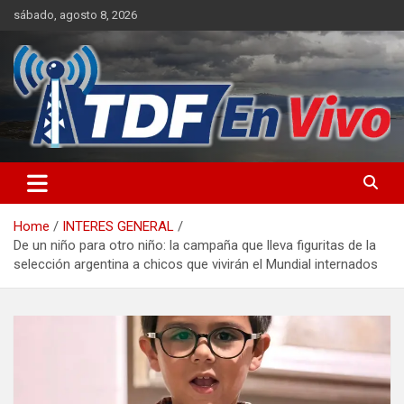
Skip
sábado, agosto 8, 2026
to
content
sitio web de noticias
Home
INTERES GENERAL
De un niño para otro niño: la campaña que lleva figuritas de la
selección argentina a chicos que vivirán el Mundial internados