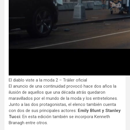
El diablo viste a la moda 2 – Tráiler oficial
El anuncio de una continuidad provocó hace dos años la
ilusión de aquellos que una década atrás quedaron
maravillados por el mundo de la moda y los entretelones.
Junto a las dos protagonistas, el elenco también cuenta
con dos de sus principales actores:
Emily Blunt y Stanley
Tucci
. En esta edición también se incorpora Kenneth
Branagh entre otros.