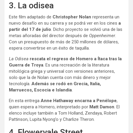
3. La odisea
Este film adaptado de
Christopher Nolan
representa un
nuevo desafío en su carrera y se podrá ver en los cines
a
partir del 17 de julio
. Dicho proyecto se volvió una de las
metas añoradas del director después de
Oppenheimer
.
Con un presupuesto de más de 250 millones de dólares,
espera convertirse en un éxito de taquilla.
La Odisea
rescata el regreso de Homero a Ítaca tras la
Guerra de Troya
. Es una recreación de la literatura
mitológica griega y universal con versiones anteriores,
solo que la de Nolan cuenta con más dinero y mejor
tecnología.
Además se rodó en Grecia, Italia,
Marruecos, Escocia e Islandia
.
En esta entrega
Anne Hathaway encarna a Penélope
,
quien espera a Homero, interpretado por
Matt Damon
. El
elenco incluye también a Tom Holland, Zendaya, Robert
Pattinson, Lupita Nyong’o y Charlize Theron.
4. Flowervale Street