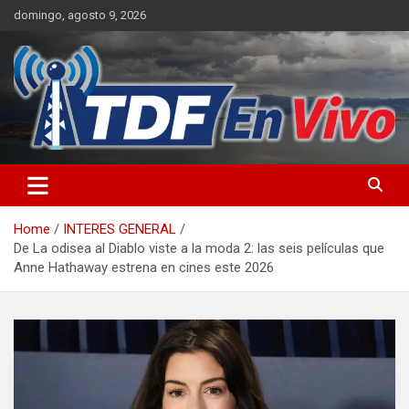
Skip
domingo, agosto 9, 2026
to
content
sitio web de noticias
Home
INTERES GENERAL
De La odisea al Diablo viste a la moda 2: las seis películas que
Anne Hathaway estrena en cines este 2026