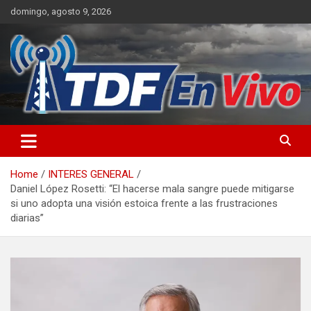
Skip
domingo, agosto 9, 2026
to
content
sitio web de noticias
Home
INTERES GENERAL
Daniel López Rosetti: “El hacerse mala sangre puede mitigarse
si uno adopta una visión estoica frente a las frustraciones
diarias”