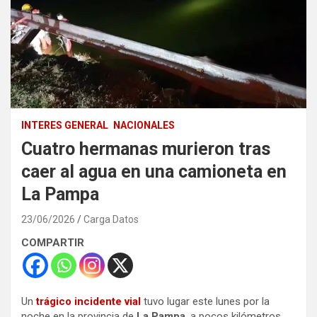
INTERES GENERAL
NACIONALES
Cuatro hermanas murieron tras
caer al agua en una camioneta en
La Pampa
23/06/2026
Carga Datos
COMPARTIR
Un
trágico incidente vial
tuvo lugar este lunes por la
noche en la provincia de
La Pampa
, a pocos kilómetros