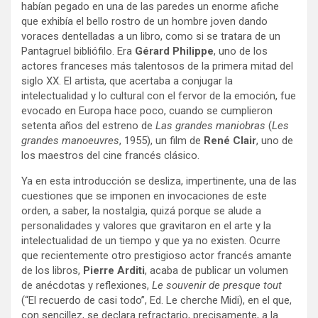
habían pegado en una de las paredes un enorme afiche
que exhibía el bello rostro de un hombre joven dando
voraces dentelladas a un libro, como si se tratara de un
Pantagruel bibliófilo. Era
Gérard Philippe
, uno de los
actores franceses más talentosos de la primera mitad del
siglo XX. El artista, que acertaba a conjugar la
intelectualidad y lo cultural con el fervor de la emoción, fue
evocado en Europa hace poco, cuando se cumplieron
setenta años del estreno de
Las grandes maniobras
(
Les
grandes manoeuvres
, 1955), un film de
René Clair
, uno de
los maestros del cine francés clásico.
Ya en esta introducción se desliza, impertinente, una de las
cuestiones que se imponen en invocaciones de este
orden, a saber, la nostalgia, quizá porque se alude a
personalidades y valores que gravitaron en el arte y la
intelectualidad de un tiempo y que ya no existen. Ocurre
que recientemente otro prestigioso actor francés amante
de los libros,
Pierre Arditi
, acaba de publicar un volumen
de anécdotas y reflexiones,
Le souvenir de presque tout
(“El recuerdo de casi todo”, Ed. Le cherche Midi), en el que,
con sencillez, se declara refractario, precisamente, a la