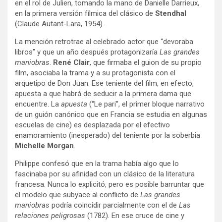
en el rol de Julien, tomando la mano de Danielle Darrieux,
en la primera versión fílmica del clásico de
Stendhal
(Claude Autant-Lara, 1954).
La mención retrotrae al celebrado actor que “devoraba
libros” y que un año después protagonizaría
Las grandes
maniobras
.
René Clair
, que firmaba el guion de su propio
film, asociaba la trama y a su protagonista con el
arquetipo de Don Juan. Ese teniente del film, en efecto,
apuesta a que habrá de seducir a la primera dama que
encuentre. La
apuesta
(“Le pari”, el primer bloque narrativo
de un guión canónico que en Francia se estudia en algunas
escuelas de cine) es desplazada por el efectivo
enamoramiento (inesperado) del teniente por la soberbia
Michelle Morgan
.
Philippe confesó que en la trama había algo que lo
fascinaba por su afinidad con un clásico de la literatura
francesa. Nunca lo explicitó, pero es posible barruntar que
el modelo que subyace al conflicto de
Las grandes
maniobras
podría coincidir parcialmente con el de
Las
relaciones peligrosas
(1782). En ese cruce de cine y