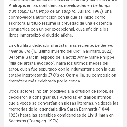
Philippe
, en las confidencias novelizadas en
Le temps
d’un soupir
(
El tiempo de un suspiro
, Julliard, 1963), una
conmovedora autoficción con la que se inició como
escritora. El título resume la brevedad de una existencia
compartida con un ser excepcional, cuya afición a los
libros inmortalizó el aludido afiche.
En otro libro dedicado al artista, más reciente,
Le dernier
hiver du Cid
(“El último invierno del Cid”, Gallimard, 2022)
Jérôme Garcin
, esposo de la actriz Anne-Marie Philippe
(hija del artista evocado), narra los últimos meses del
actor, quien fue sepultado con la indumentaria con la que
estaba interpretando
El Cid
de
Corneille
, su composición
dramática más celebrada por la crítica.
Otros actores, no tan proclives a la difusión de libros, se
decidieron a consignar sus vivencias en diarios íntimos
que a veces se convertían en piezas literarias, ya desde las
memorias de la legendaria diva Sarah Bernhardt (1844-
1923) hasta las sensibles confidencias de
Liv Ullman
en
Senderos
(
Changing
, 1976).