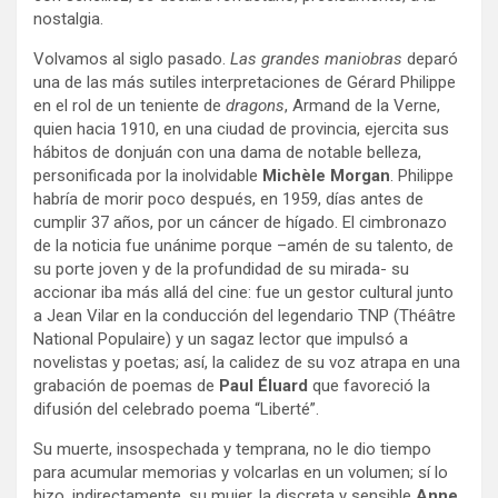
nostalgia.
Volvamos al siglo pasado.
Las grandes maniobras
deparó
una de las más sutiles interpretaciones de Gérard Philippe
en el rol de un teniente de
dragons
, Armand de la Verne,
quien hacia 1910, en una ciudad de provincia, ejercita sus
hábitos de donjuán con una dama de notable belleza,
personificada por la inolvidable
Michèle Morgan
. Philippe
habría de morir poco después, en 1959, días antes de
cumplir 37 años, por un cáncer de hígado. El cimbronazo
de la noticia fue unánime porque –amén de su talento, de
su porte joven y de la profundidad de su mirada- su
accionar iba más allá del cine: fue un gestor cultural junto
a Jean Vilar en la conducción del legendario TNP (Théâtre
National Populaire) y un sagaz lector que impulsó a
novelistas y poetas; así, la calidez de su voz atrapa en una
grabación de poemas de
Paul Éluard
que favoreció la
difusión del celebrado poema “Liberté”.
Su muerte, insospechada y temprana, no le dio tiempo
para acumular memorias y volcarlas en un volumen; sí lo
hizo, indirectamente, su mujer, la discreta y sensible
Anne