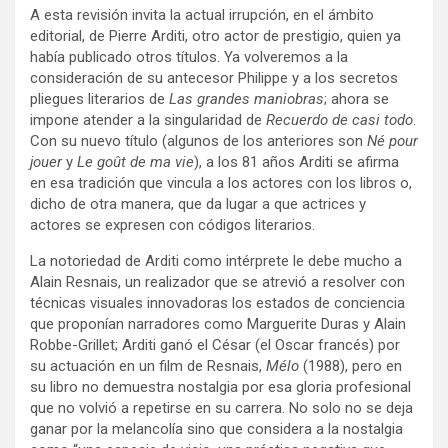
A esta revisión invita la actual irrupción, en el ámbito
editorial, de Pierre Arditi, otro actor de prestigio, quien ya
había publicado otros títulos. Ya volveremos a la
consideración de su antecesor Philippe y a los secretos
pliegues literarios de
Las grandes maniobras
; ahora se
impone atender a la singularidad de
Recuerdo de casi todo
.
Con su nuevo título (algunos de los anteriores son
Né pour
jouer
y
Le goût de ma vie
), a los 81 años Arditi se afirma
en esa tradición que vincula a los actores con los libros o,
dicho de otra manera, que da lugar a que actrices y
actores se expresen con códigos literarios.
La notoriedad de Arditi como intérprete le debe mucho a
Alain Resnais, un realizador que se atrevió a resolver con
técnicas visuales innovadoras los estados de conciencia
que proponían narradores como Marguerite Duras y Alain
Robbe-Grillet; Arditi ganó el César (el Oscar francés) por
su actuación en un film de Resnais,
Mélo
(1988), pero en
su libro no demuestra nostalgia por esa gloria profesional
que no volvió a repetirse en su carrera. No solo no se deja
ganar por la melancolía sino que considera a la nostalgia