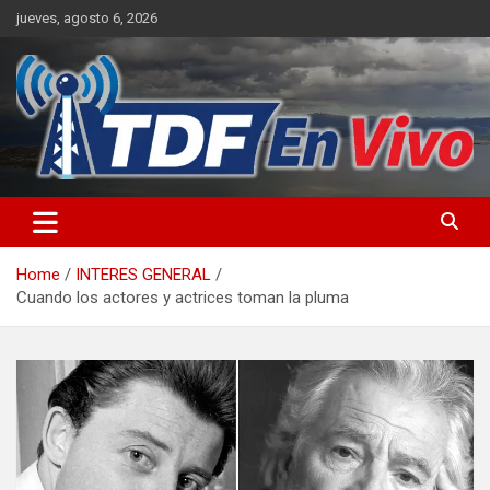
Skip
jueves, agosto 6, 2026
to
content
sitio web de noticias
Home
INTERES GENERAL
Cuando los actores y actrices toman la pluma