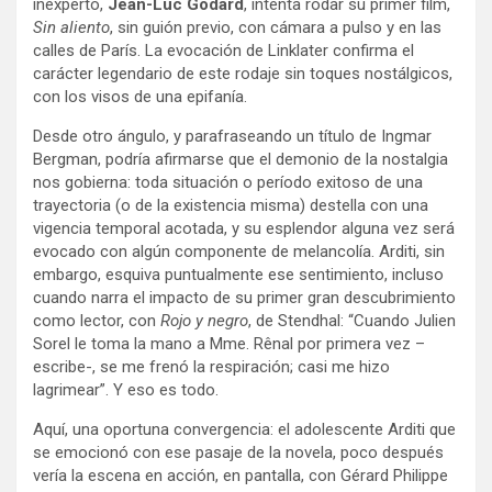
inexperto,
Jean-Luc Godard
, intenta rodar su primer film,
Sin aliento
, sin guión previo, con cámara a pulso y en las
calles de París. La evocación de Linklater confirma el
carácter legendario de este rodaje sin toques nostálgicos,
con los visos de una epifanía.
Desde otro ángulo, y parafraseando un título de Ingmar
Bergman, podría afirmarse que el demonio de la nostalgia
nos gobierna: toda situación o período exitoso de una
trayectoria (o de la existencia misma) destella con una
vigencia temporal acotada, y su esplendor alguna vez será
evocado con algún componente de melancolía. Arditi, sin
embargo, esquiva puntualmente ese sentimiento, incluso
cuando narra el impacto de su primer gran descubrimiento
como lector, con
Rojo y negro
, de Stendhal: “Cuando Julien
Sorel le toma la mano a Mme. Rênal por primera vez –
escribe-, se me frenó la respiración; casi me hizo
lagrimear”. Y eso es todo.
Aquí, una oportuna convergencia: el adolescente Arditi que
se emocionó con ese pasaje de la novela, poco después
vería la escena en acción, en pantalla, con Gérard Philippe