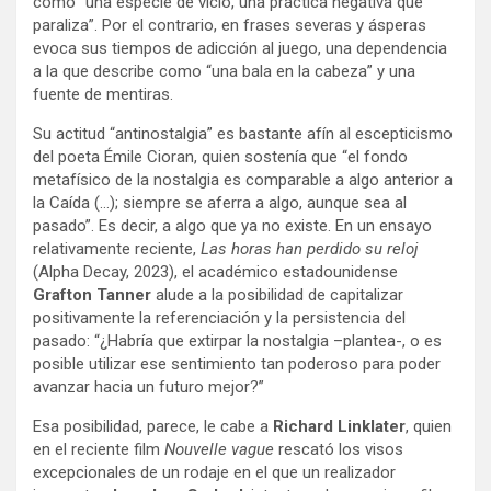
como “una especie de vicio, una práctica negativa que
paraliza”. Por el contrario, en frases severas y ásperas
evoca sus tiempos de adicción al juego, una dependencia
a la que describe como “una bala en la cabeza” y una
fuente de mentiras.
Su actitud “antinostalgia” es bastante afín al escepticismo
del poeta Émile Cioran, quien sostenía que “el fondo
metafísico de la nostalgia es comparable a algo anterior a
la Caída (…); siempre se aferra a algo, aunque sea al
pasado”. Es decir, a algo que ya no existe. En un ensayo
relativamente reciente,
Las horas han perdido su reloj
(Alpha Decay, 2023), el académico estadounidense
Grafton Tanner
alude a la posibilidad de capitalizar
positivamente la referenciación y la persistencia del
pasado: “¿Habría que extirpar la nostalgia –plantea-, o es
posible utilizar ese sentimiento tan poderoso para poder
avanzar hacia un futuro mejor?”
Esa posibilidad, parece, le cabe a
Richard Linklater
, quien
en el reciente film
Nouvelle vague
rescató los visos
excepcionales de un rodaje en el que un realizador