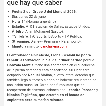
que hay que saber
Fecha 2 del Grupo J del Mundial 2026.
Día
: Lunes 22 de junio.
Hora
: 14 (Horario argentino).
Estadio
: AT&T Stadium de Dallas, Estados Unidos.
Árbitro
: Amin Mohamed (Egipto).
TV
: Telefé, TyC Sports, DSports y TV Pública.
Streaming
: Disney+ Premium y Paramount+.
Minuto a minuto
:
canchallena.com.
El entrenador albiceleste, Lionel Scaloni no podrá
repetir la formación inicial del primer partido
porque
Gonzalo Montiel
tiene una sobrecarga en el cuádriceps
de la pierna derecha y está descartado. Su lugar será
ocupado por
Nahuel Molina,
el otro lateral derecho que
también llegó al torneo a poco de haberse recuperado de
una lesión muscular. Otros dos futbolistas que se
recuperaron de diversas lesiones son
Leandro Paredes
y
Nicolás Tagliafico, que estarán en el banco de
suplentes pero sumarían minutos.