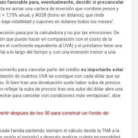
más favorable para, eventualmente, decidir si precancelar
eta es armar una cartera de inversión que combine pesos y
 + 7,75% anual, y AO28 (bono en dólares), que rinde
baja volatilidad y cupones en dólares todos los meses”.
ecisión pasa por la calculadora y no por las emociones. De
rsión que puedo hacer en comparación con el costo de la
 el coeficiente equivalente al UVA) y el préstamo tiene una
ital a lo largo del tiempo y, con una inversión menor a una
 momento para cancelar parte del crédito
es importante estar
elación de cuántos UVA se consigue con cada dólar que se
. Si bien tras una devaluación suele haber suba de precios
n reflejar la suba de precios tras una suba del dólar abre una
echar para cancelar con condiciones más ventajosas”, dice
ertir-despues-de-los-50-para-construir-un-fondo-de-
cada familia partiendo siempre el cálculo desde la TNA a la
es según el periodo) y después analizar cuánta incomodidad