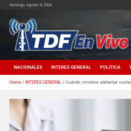
Skip
domingo, agosto 9, 2026
to
content
sitio web de noticias
NACIONALES
INTERES GENERAL
POLITICA
Home
INTERES GENERAL
Cuándo conviene adelantar cuota