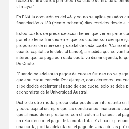
realiza dentro de los primeros 180 días o dentro de la prim
el mayor”.
En BNA la comisión es del 4% y no no se aplica pasados cu
financiación o 180 (ciento ochenta) días corridos desde el
Estos costos de precancelación tienen que ver en parte con
por el sistema francés en el que las cuotas son siempre igu
proporción de intereses y capital de cada cuota. “Como el i
cuánto capital se le debe al banco), a medida que se van h
interés que se paga con cada cuota va disminuyendo, lo que 
De Cristo.
“Cuando se adelantan pagos de cuotas futuras no se paga la
que esa cuota cancela. Por ejemplo, consideremos una cuot
si se decide adelantar el pago de esa cuota, solo se debe pa
economista de la Universidad Austral.
Dicho de otro modo: precancelar puede ser interesante en 
y poco capital siempre que las condiciones financieras se
que al inicio de un préstamo con el sistema francés , el pa
en relación con el pago de la cuota total. Y al hacer preca
una cuota, podría adelantarse el pago de varias de las próx