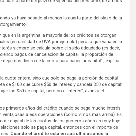
era cuarta parte del plazo de vigencia del préstamo, de ambos
ando ya haya pasado al menos la cuarta parte del plazo de la
 otorgamiento.
 que en la argentina la mayoría de los créditos se otorgan
ales (en cantidad de UVA por ejemplo) pero lo que varía es la
nterés siempre se calcula sobre el saldo adeudado (es decir,
aciendo pagos de cancelación de capital, la proporción de
deja más dinero de la cuota para cancelar capital” , explica
 cuota entera, sino que solo se paga la porción de capital
a de $100 que cubre $50 de interés y cancela $50 de capital:
gar los $50 de capital, pero no el interés”, avanza el
los primeros años del crédito cuando se paga mucho interés
an ventajosas a esa operaciones (como vimos mas arriba). Es
go de capital de las cuotas de los primeros años es muy bajo
ncelaciones solo se paga capital, entonces con el importe de
imas.
Cuando el crédito está en sus últimos años la