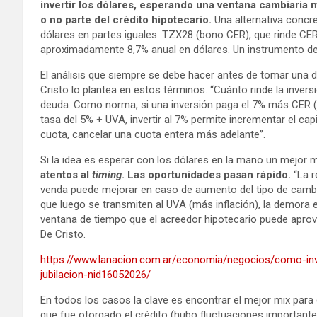
invertir los dólares, esperando una ventana cambiaria 
o no parte del crédito hipotecario.
Una alternativa concr
dólares en partes iguales: TZX28 (bono CER), que rinde CER
aproximadamente 8,7% anual en dólares. Un instrumento de 
El análisis que siempre se debe hacer antes de tomar una d
Cristo lo plantea en estos términos. “Cuánto rinde la inve
deuda. Como norma, si una inversión paga el 7% más CER (es
tasa del 5% + UVA, invertir al 7% permite incrementar el cap
cuota, cancelar una cuota entera más adelante”.
Si la idea es esperar con los dólares en la mano un mejor
atentos al
timing
. Las oportunidades pasan rápido.
“La r
venda puede mejorar en caso de aumento del tipo de cambio
que luego se transmiten al UVA (más inflación), la demora e
ventana de tiempo que el acreedor hipotecario puede aprov
De Cristo.
https://www.lanacion.com.ar/economia/negocios/como-inv
jubilacion-nid16052026/
En todos los casos la clave es encontrar el mejor mix para 
que fue otorgado el crédito (hubo fluctuaciones important