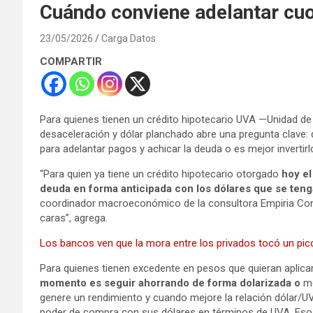
Cuándo conviene adelantar cuo
23/05/2026
Carga Datos
COMPARTIR
Para quienes tienen un crédito hipotecario UVA —Unidad de V
desaceleración y dólar planchado abre una pregunta clave:
para adelantar pagos y achicar la deuda o es mejor invertir
“Para quien ya tiene un crédito hipotecario otorgado
hoy el
deuda en forma anticipada con los dólares que se ten
coordinador macroeconómico de la consultora Empiria Co
caras”, agrega.
Los bancos ven que la mora entre los privados tocó un pico
Para quienes tienen excedente en pesos que quieran aplica
momento es seguir ahorrando de forma dolarizada o
me
genere un rendimiento y cuando mejore la relación dólar/UVA
poder de compra con sus dólares en términos de UVA. Eso