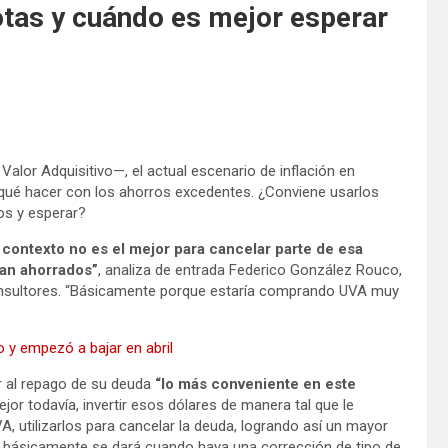
tas y cuándo es mejor esperar
alor Adquisitivo—, el actual escenario de inflación en
 qué hacer con los ahorros excedentes. ¿Conviene usarlos
los y esperar?
 contexto no es el mejor para cancelar parte de esa
gan ahorrados”
, analiza de entrada Federico González Rouco,
nsultores. “Básicamente porque estaría comprando UVA muy
 y empezó a bajar en abril
r al repago de su deuda
“lo más conveniente en este
jor todavía, invertir esos dólares de manera tal que le
, utilizarlos para cancelar la deuda, logrando así un mayor
 básicamente se dará cuando haya una corrección de tipo de