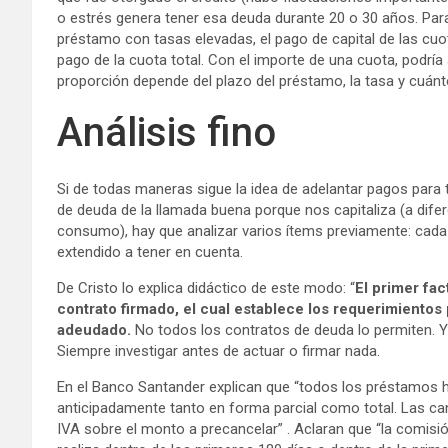
o estrés genera tener esa deuda durante 20 o 30 años. Para
préstamo con tasas elevadas, el pago de capital de las cuo
pago de la cuota total. Con el importe de una cuota, podría
proporción depende del plazo del préstamo, la tasa y cuán
Análisis fino
Si de todas maneras sigue la idea de adelantar pagos para t
de deuda de la llamada buena porque nos capitaliza (a difer
consumo), hay que analizar varios ítems previamente: cada b
extendido a tener en cuenta.
De Cristo lo explica didáctico de este modo: “
El primer fa
contrato firmado, el cual establece los requerimientos p
adeudado.
No todos los contratos de deuda lo permiten. Y 
Siempre investigar antes de actuar o firmar nada.
En el Banco Santander explican que “todos los préstamos hi
anticipadamente tanto en forma parcial como total. Las ca
IVA sobre el monto a precancelar” . Aclaran que “la comisió