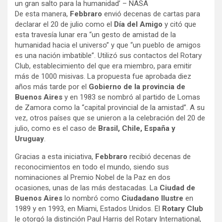
un gran salto para la humanidad’ – NASA
De esta manera,
Febbraro
envió decenas de cartas para
declarar el 20 de julio como el
Día del Amigo
y citó que
esta travesía lunar era “un gesto de amistad de la
humanidad hacia el universo” y que “un pueblo de amigos
es una nación imbatible”. Utilizó sus contactos del Rotary
Club, establecimiento del que era miembro, para emitir
más de 1000 misivas. La propuesta fue aprobada diez
años más tarde por el
Gobierno de la provincia de
Buenos Aires
y en 1983 se nombró al partido de Lomas
de Zamora como la “capital provincial de la amistad”. A su
vez, otros países que se unieron a la celebración del 20 de
julio, como es el caso de
Brasil, Chile, España y
Uruguay
.
Gracias a esta iniciativa,
Febbraro
recibió decenas de
reconocimientos en todo el mundo, siendo sus
nominaciones al Premio Nobel de la Paz en dos
ocasiones, unas de las más destacadas. La
Ciudad de
Buenos Aires
lo nombró como
Ciudadano Ilustre
en
1989 y en 1993, en Miami, Estados Unidos. El
Rotary Club
le otorgó la distinción Paul Harris del Rotary International,