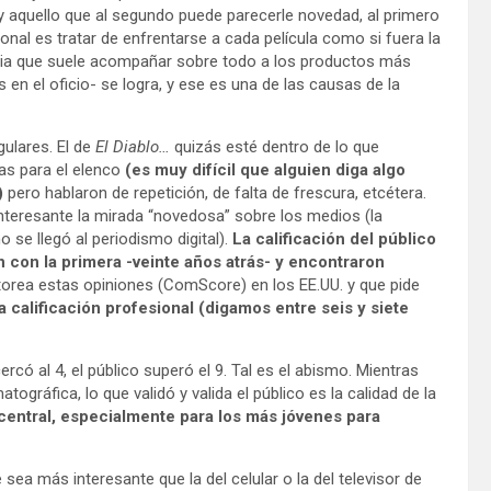
 aquello que al segundo puede parecerle novedad, al primero
onal es tratar de enfrentarse a cada película como si fuera la
evia que suele acompañar sobre todo a los productos más
en el oficio- se logra, y ese es una de las causas de la
lares. El de
El Diablo…
quizás esté dentro de lo que
as para el elenco
(es muy difícil que alguien diga algo
)
pero hablaron de repetición, de falta de frescura, etcétera.
teresante la mirada “novedosa” sobre los medios (la
o se llegó al periodismo digital).
La calificación del público
n con la primera -veinte años atrás- y encontraron
orea estas opiniones (ComScore) en los EE.UU. y que pide
a calificación profesional (digamos entre seis y siete
cercó al 4, el público superó el 9. Tal es el abismo. Mientras
tográfica, lo que validó y valida el público es la calidad de la
central, especialmente para los más jóvenes para
a más interesante que la del celular o la del televisor de