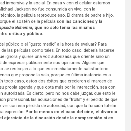
d inmersiva y la social. En casa y con el celular estamos
e Michael Jackson no fue consumida en vivo, con la
io técnico, la película reproduce eso. El drama de padre e hijo,
orque el sostén de la película so
n las canciones y la
psodia Bohemia
, que no sólo tenía los mismos
re crítica y público.
del público o el “gusto medio” a la hora de evaluar? Para
 de las películas como tales. En todo caso, debería hacerse
ue ignora y quiere una voz autorizada que oriente sino un
d de expresar públicamente sus opiniones. Alguien que
no se restrinjan a lo que es inmediatamente satisfactorio.
iencia que propone la sala, porque en última instancia es a
 En todo caso, estos dos éxitos que crecieron al margen de
 su propia agenda y que opta más por la interacción, sea con
n autorizada. Es cierto, pero no nos cabe juzgar, que esto le
ón profesional, las acusaciones de “trolls” y el pedido de que
 ver con esa pérdida de autoridad, con que la función tutelar
ia expresión.
Por lo menos en el caso del cine, el divorcio
el ejercicio de la discusión desde la comprensión si es