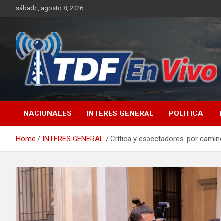
Skip
sábado, agosto 8, 2026
to
content
sitio web de noticias
NACIONALES
INTERES GENERAL
POLITICA
Home
INTERES GENERAL
Crítica y espectadores, por cami