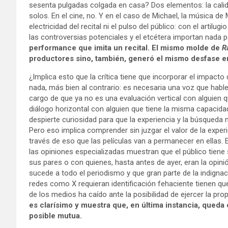
sesenta pulgadas colgada en casa? Dos elementos: la calida
solos. En el cine, no. Y en el caso de Michael, la música d
electricidad del recital ni el pulso del público: con el artilug
las controversias potenciales y el etcétera importan nada p
performance que imita un recital. El mismo molde de
Ra
productores sino, también, generó el mismo desfase ent
¿Implica esto que la crítica tiene que incorporar el impacto 
nada, más bien al contrario: es necesaria una voz que hable
cargo de que ya no es una evaluación vertical con alguien q
diálogo horizontal con alguien que tiene la misma capacida
despierte curiosidad para que la experiencia y la búsqueda 
Pero eso implica comprender sin juzgar el valor de la exper
través de eso que las películas van a permanecer en ellas.
las opiniones especializadas muestran que el público tiene
sus pares o con quienes, hasta antes de ayer, eran la opinió
sucede a todo el periodismo y que gran parte de la indignaci
redes como X requieran identificación fehaciente tienen que
de los medios ha caído ante la posibilidad de ejercer la prop
es clarísimo y muestra que, en última instancia, queda 
posible mutua.