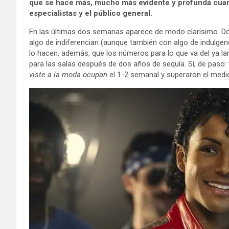
que se hace más, mucho más evidente y profunda cuando
especialistas y el público general.
En las últimas dos semanas aparece de modo clarísimo. Dos p
algo de indiferencian (aunque también con algo de indulgenc
lo hacen, además, que los números para lo que va del ya l
para las salas después de dos años de sequía. Sí, de paso:
viste a la moda ocupan
el 1-2 semanal y superaron el medi