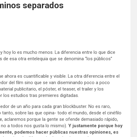
aminos separados
, y hoy lo es mucho menos. La diferencia entre lo que dice
nes de esa otra entelequia que se denomina “los públicos”
ahora es cuantificable y visible. La otra diferencia entre el
dedor del film sino que se van diseminando poco a poco
aterial publicitario, el póster, el teaser, el trailer y los
 los estudios tras premieres digitadas.
rededor de un año para cada gran blockbuster. No es raro,
 tanto, sobre las que opina- todo el mundo, desde el cinéfilo
que, aclaremos porque la gente se ofende demasiado rápido,
d: no a todos nos gusta lo mismo).
Y justamente porque hoy
amente, podemos hacer públicas nuestras opiniones, es