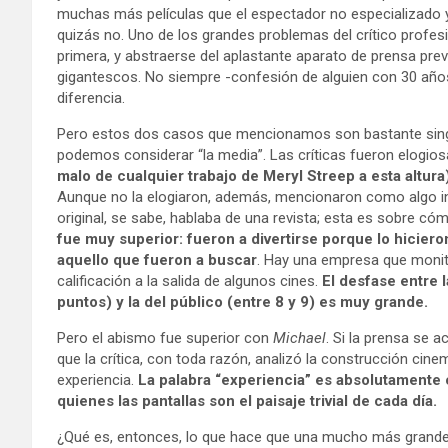
muchas más películas que el espectador no especializado y
quizás no. Uno de los grandes problemas del crítico profesi
primera, y abstraerse del aplastante aparato de prensa pr
gigantescos. No siempre -confesión de alguien con 30 años 
diferencia.
Pero estos dos casos que mencionamos son bastante singu
podemos considerar “la media”. Las críticas fueron elogios
malo de cualquier trabajo de Meryl Streep a esta altura
Aunque no la elogiaron, además, mencionaron como algo in
original, se sabe, hablaba de una revista; esta es sobre cóm
fue muy superior: fueron a divertirse porque lo hiciero
aquello que fueron a buscar
. Hay una empresa que monit
calificación a la salida de algunos cines.
El desfase entre l
puntos) y la del público (entre 8 y 9) es muy grande.
Pero el abismo fue superior con
Michael
. Si la prensa se a
que la crítica, con toda razón, analizó la construcción cinema
experiencia.
La palabra “experiencia” es absolutamente 
quienes las pantallas son el paisaje trivial de cada día.
¿Qué es, entonces, lo que hace que una mucho más grande se