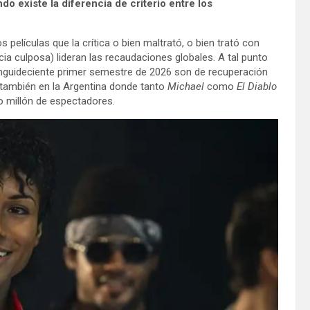
 existe la diferencia de criterio entre los
elículas que la crítica o bien maltrató, o bien trató con
ia culposa) lideran las recaudaciones globales. A tal punto
anguideciente primer semestre de 2026 son de recuperación
 también en la Argentina donde tanto
Michael
como
El Diablo
o millón de espectadores.