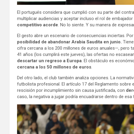
El portugués considera que cumplió con su parte del contrato t
multiplicar audiencias y aceptar incluso el rol de embajado
competitivo acorde
. No lo siente. Y su manera de expresar
El gesto abre un escenario de consecuencias inciertas. Por
posibilidad de abandonar Arabia Saudita en junio.
Tiene
cifra cercana a los 200 millones de euros anuales—, pero ta
41 años (los cumplirá este jueves), las ofertas no escasea
descartar un regreso a Europa
. El obstáculo es económic
cercana a los 50 millones de euros
.
Del otro lado, el club también analiza opciones. La normativ
futbolista profesional. El artículo 17 del Reglamento sobre
rescisión por incumplimiento sin causa justificada, con
der
caso, la negativa a jugar podría encuadrarse dentro de esa f