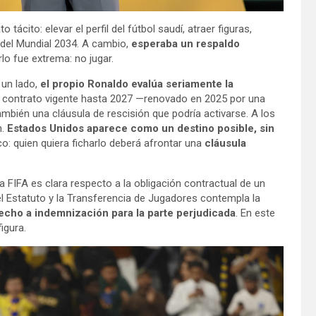
ácito: elevar el perfil del fútbol saudí, atraer figuras,
r del Mundial 2034. A cambio,
esperaba un respaldo
lo fue extrema: no jugar.
 un lado,
el propio Ronaldo evalúa seriamente la
 contrato vigente hasta 2027 —renovado en 2025 por una
mbién una cláusula de rescisión que podría activarse. A los
n.
Estados Unidos aparece como un destino posible, sin
o: quien quiera ficharlo deberá afrontar una
cláusula
a FIFA es clara respecto a la obligación contractual de un
 el Estatuto y la Transferencia de Jugadores contempla la
echo a indemnización para la parte perjudicada
. En este
igura.