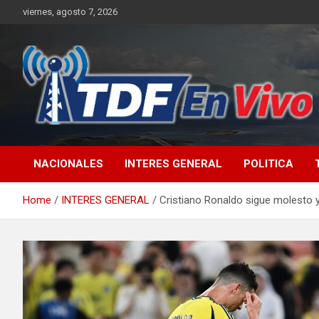
Skip
viernes, agosto 7, 2026
to
content
sitio web de noticias
NACIONALES
INTERES GENERAL
POLITICA
Home
INTERES GENERAL
Cristiano Ronaldo sigue molesto y