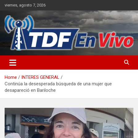
Skip
viernes, agosto 7, 2026
to
content
sitio web de noticias
Home
INTERES GENERAL
Continúa la desesperada búsqueda de una mujer que
desapareció en Bariloche