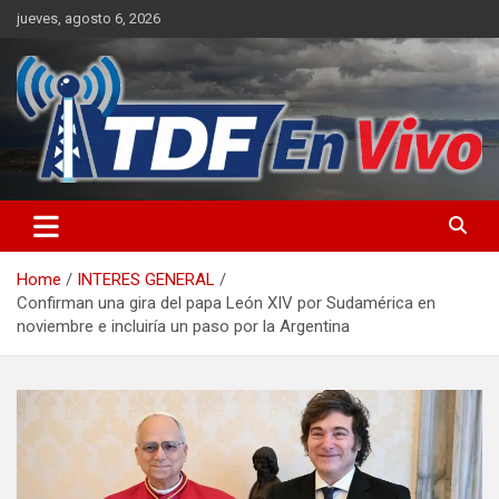
Skip
jueves, agosto 6, 2026
to
content
sitio web de noticias
Home
INTERES GENERAL
Confirman una gira del papa León XIV por Sudamérica en
noviembre e incluiría un paso por la Argentina