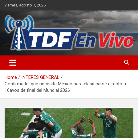
Skip
viernes, agosto 7, 2026
to
content
sitio web de noticias
Home
INTERES GENERAL
Confirmado: qué necesita México para clasificarse directo a
16avos de final del Mundial 2026