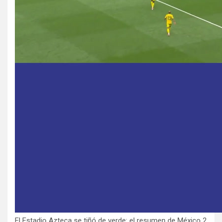
El Estadio Azteca se tiñó de verde: el resumen de México 2